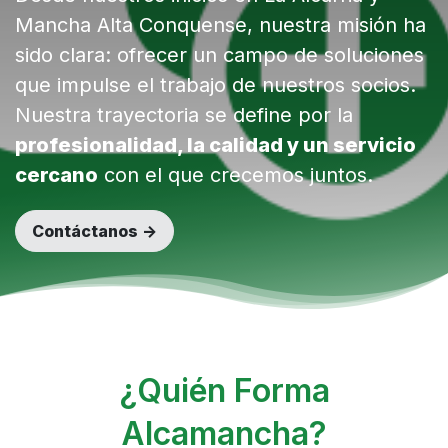
Mancha Alta Conquense, nuestra misión ha
sido clara: ofrecer un campo de soluciones
que impulse el trabajo de nuestros socios.
Nuestra trayectoria se define por la
profesionalidad, la calidad y un servicio
cercano
con el que crecemos juntos.
Contáctanos ->
¿Quién Forma
Alcamancha?